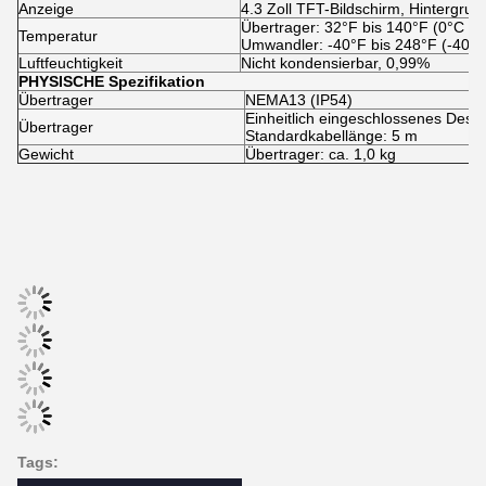
Leistungsspezifikationen
Geschwindigkeitsbereich
Der Prüfstand ist in der Lage, die 
Genauigkeit
± 0,5% des gemessenen Wertes
Wiederholbarkeit
0.15%.
Linearität
± 0,5%
Rohrgröße
1~ 200~ (25mm~5000mm)
Funktionsspezifikationen
Ausgabe
Analog-Ausgang: 4 ~ 20mA, maxima
Speicherplatz: 2 GB;
SD-Karte
Max: 512 Akten;
Intervall: 1 ~ 86400s.
Lithiumbatterie mit Wiederaufladun
Stromversorgung
(kontinuierlicher Betrieb der Hauptb
Tastatur
22 Tasten.
Anzeige
4.3 Zoll TFT-Bildschirm, Hintergru
Übertrager: 32°F bis 140°F (0°C bi
Temperatur
Umwandler: -40°F bis 248°F (-40°C
Luftfeuchtigkeit
Nicht kondensierbar, 0,99%
PHYSISCHE Spezifikation
Übertrager
NEMA13 (IP54)
Einheitlich eingeschlossenes Desig
Übertrager
Standardkabellänge: 5 m
Gewicht
Übertrager: ca. 1,0 kg