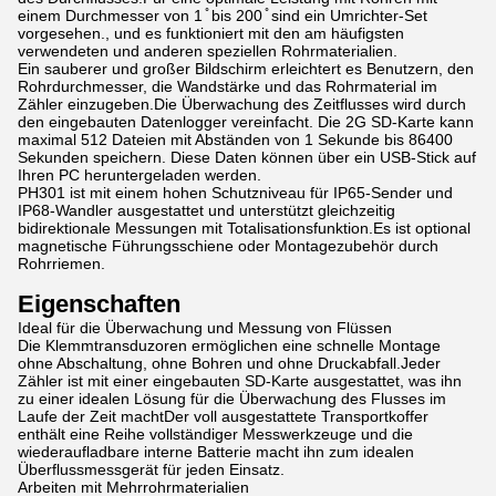
einem Durchmesser von 1 ̊ bis 200 ̊ sind ein Umrichter-Set
vorgesehen., und es funktioniert mit den am häufigsten
verwendeten und anderen speziellen Rohrmaterialien.
Ein sauberer und großer Bildschirm erleichtert es Benutzern, den
Rohrdurchmesser, die Wandstärke und das Rohrmaterial im
Zähler einzugeben.Die Überwachung des Zeitflusses wird durch
den eingebauten Datenlogger vereinfacht. Die 2G SD-Karte kann
maximal 512 Dateien mit Abständen von 1 Sekunde bis 86400
Sekunden speichern. Diese Daten können über ein USB-Stick auf
Ihren PC heruntergeladen werden.
PH301 ist mit einem hohen Schutzniveau für IP65-Sender und
IP68-Wandler ausgestattet und unterstützt gleichzeitig
bidirektionale Messungen mit Totalisationsfunktion.Es ist optional
magnetische Führungsschiene oder Montagezubehör durch
Rohrriemen.
Eigenschaften
Ideal für die Überwachung und Messung von Flüssen
Die Klemmtransduzoren ermöglichen eine schnelle Montage
ohne Abschaltung, ohne Bohren und ohne Druckabfall.Jeder
Zähler ist mit einer eingebauten SD-Karte ausgestattet, was ihn
zu einer idealen Lösung für die Überwachung des Flusses im
Laufe der Zeit machtDer voll ausgestattete Transportkoffer
enthält eine Reihe vollständiger Messwerkzeuge und die
wiederaufladbare interne Batterie macht ihn zum idealen
Überflussmessgerät für jeden Einsatz.
Arbeiten mit Mehrrohrmaterialien