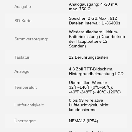
Analogausgang: 4~20 mA,
Ausgabe:
max. 750 Ω
Speicher: 2 GB,Max.: 512
SD-Karte:
Dateien,Intervall: 1~86400s
Wiederaufladbare Lithium-
Batterieleistung (Dauerbetrieb
Stromversorgung:
der Hauptbatterie 12
Stunden)
Tastatur:
22 Berührungstasten
4.3 Zoll TFT-Bildschirm,
Anzeige:
Hintergrundbeleuchtung LCD
Übermittler: Wandler
Temperatur:
32℉~140℉ (0℃~60℃):
-40℉~248℉ (- 40℃~120℃)
0 bis 99 % relative
Luftfeuchtigkeit:
Luftfeuchtigkeit, nicht
kondensierend
Übertrager:
NEMA13 (IP54)