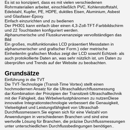
Es ist so konzipiert, dass es mit vielen verschiedenen
Rohrmaterialien arbeitet, einschließlich PVC, Kohlenstoffstahl,
Edelstahl, Kupfer, PE, HDPE, duktiles Eisen, Aluminium, Asbest
und Glasfaser-Epoxy.
Einfach einzurichten und zu bedienen
Der PH301 kann einfach über einen 4,3-Zoll-TFT-Farbbildschirm
und 22 Touchtasten konfiguriert werden.
Alphanumerische und Flusskurvenanzeige vervollständigen das
Bild
Ein großes, multifunktionales LCD präsentiert Messdaten in
alphanumerischer und grafischer Form.) oder metrische
EinheitenIm grafischen Modus zeigt der LCD sowohl Echtzeit- als
auch protokollierte Daten an, was sehr nützlich ist, um Daten zu
überprüfen und Trends auf der Website zu beobachten.
Grundsätze
Einführung in die TVT
Die TVT-Technologie (Transit-Time Vortex) stellt einen
hochmodernen Ansatz für die Ultraschalldurchflussmessung
dar.Kombination der Prinzipien der Transitzeit-Ultraschalltechnik
mit der Fähigkeit, das Wirbelverlustphänomen zu nutzenDiese
innovative Integrationstechnologie verbessert die Genauigkeit,
Vielseitigkeit und Leistungsfähigkeit von Ultraschall-
Durchflussmessern.Sie eignen sich für eine Vielzahl von
Anwendungen in verschiedenen Branchen und sind eine
wertvolle Lösung für Branchen, die präzise Durchflussmessungen
unter unterschiedlichen Durchflussbedingungen benötigen..