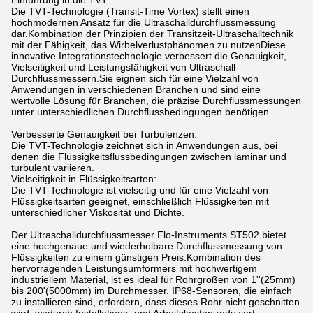
Einführung in die TVT
Die TVT-Technologie (Transit-Time Vortex) stellt einen
hochmodernen Ansatz für die Ultraschalldurchflussmessung
dar.Kombination der Prinzipien der Transitzeit-Ultraschalltechnik
mit der Fähigkeit, das Wirbelverlustphänomen zu nutzenDiese
innovative Integrationstechnologie verbessert die Genauigkeit,
Vielseitigkeit und Leistungsfähigkeit von Ultraschall-
Durchflussmessern.Sie eignen sich für eine Vielzahl von
Anwendungen in verschiedenen Branchen und sind eine
wertvolle Lösung für Branchen, die präzise Durchflussmessungen
unter unterschiedlichen Durchflussbedingungen benötigen..
Verbesserte Genauigkeit bei Turbulenzen:
Die TVT-Technologie zeichnet sich in Anwendungen aus, bei
denen die Flüssigkeitsflussbedingungen zwischen laminar und
turbulent variieren.
Vielseitigkeit in Flüssigkeitsarten:
Die TVT-Technologie ist vielseitig und für eine Vielzahl von
Flüssigkeitsarten geeignet, einschließlich Flüssigkeiten mit
unterschiedlicher Viskosität und Dichte.
Der Ultraschalldurchflussmesser Flo-Instruments ST502 bietet
eine hochgenaue und wiederholbare Durchflussmessung von
Flüssigkeiten zu einem günstigen Preis.Kombination des
hervorragenden Leistungsumformers mit hochwertigem
industriellem Material, ist es ideal für Rohrgrößen von 1''(25mm)
bis 200'(5000mm) im Durchmesser. IP68-Sensoren, die einfach
zu installieren sind, erfordern, dass dieses Rohr nicht geschnitten