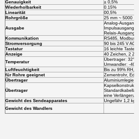
Genauigkeit
± 0,5%
Wiederholbarkeit
0.15%
Linearität
00,5%
Rohrgröße
25 mm ~ 5000 mm 
Analog-Ausgang: 
Ausgabe
Impulsausgang: 0
Relais-Ausgang:
Kommunikation
RS485, Modbus
Stromversorgung
90 bis 245 V AC, 
Tastatur
16 leichte Tasten
Anzeige
40 Zeichen, 2 Zei
Übertrager: 32°F 
Temperatur
Umwandler: -40°F
Luftfeuchtigkeit
Bis zu 99% RH, n
für Rohre geeignet
Zementrohr, Edels
Übertrager
Aluminiumlegier
Kapselkonstrukti
Übertrager
Standardkabelläng
eine Verlängerung
Gewicht des Sendeapparates
Ungefähr 1,2 kg
Gewicht des Wandlers