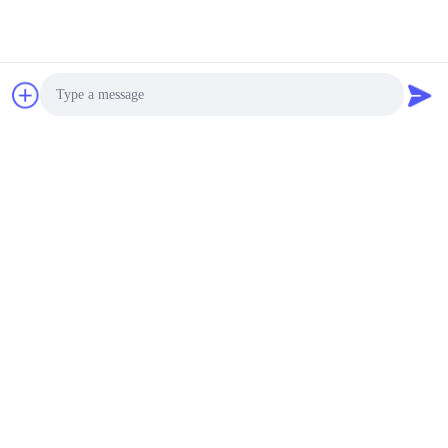
Photo
Video Call
Audio Call