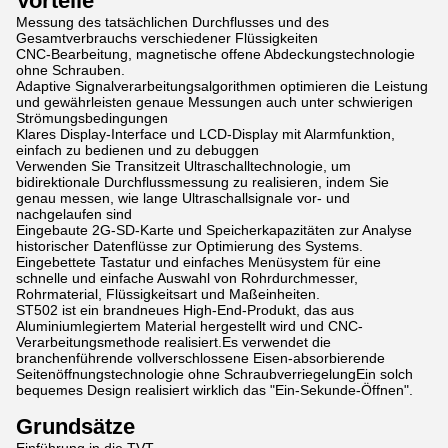
Vorteile
Messung des tatsächlichen Durchflusses und des
Gesamtverbrauchs verschiedener Flüssigkeiten
CNC-Bearbeitung, magnetische offene Abdeckungstechnologie
ohne Schrauben.
Adaptive Signalverarbeitungsalgorithmen optimieren die Leistung
und gewährleisten genaue Messungen auch unter schwierigen
Strömungsbedingungen
Klares Display-Interface und LCD-Display mit Alarmfunktion,
einfach zu bedienen und zu debuggen
Verwenden Sie Transitzeit Ultraschalltechnologie, um
bidirektionale Durchflussmessung zu realisieren, indem Sie
genau messen, wie lange Ultraschallsignale vor- und
nachgelaufen sind
Eingebaute 2G-SD-Karte und Speicherkapazitäten zur Analyse
historischer Datenflüsse zur Optimierung des Systems.
Eingebettete Tastatur und einfaches Menüsystem für eine
schnelle und einfache Auswahl von Rohrdurchmesser,
Rohrmaterial, Flüssigkeitsart und Maßeinheiten.
ST502 ist ein brandneues High-End-Produkt, das aus
Aluminiumlegiertem Material hergestellt wird und CNC-
Verarbeitungsmethode realisiert.Es verwendet die
branchenführende vollverschlossene Eisen-absorbierende
Seitenöffnungstechnologie ohne SchraubverriegelungEin solch
bequemes Design realisiert wirklich das "Ein-Sekunde-Öffnen".
Grundsätze