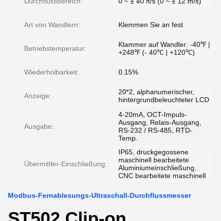
Durchflussbereich:
0 ~ ± 40 ft/s (0 ~ ± 12 m/s)
Art von Wandlern:
Klemmen Sie an fest
Klammer auf Wandler: -40℉ |
Betriebstemperatur:
+248℉ (- 40℃ | +120℃)
Wiederholbarkeit:
0.15%
20*2, alphanumerischer,
Anzeige:
hintergrundbeleuchteter LCD
4-20mA, OCT-Impuls-
Ausgang, Relais-Ausgang,
Ausgabe:
RS-232 / RS-485, RTD-
Temp.
IP65, druckgegossene
maschinell bearbeitete
Übermittler-Einschließung:
Aluminiumeinschließung,
CNC bearbeitete maschinell
Modbus-Fernablesungs-Ultraschall-Durchflussmesser
ST502 Clip-on