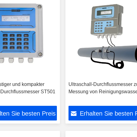
tiger und kompakter
Ultraschall-Durchflussmesser z
l-Durchflussmesser ST501
Messung von Reinigungswasse
lten Sie besten Preis
Erhalten Sie besten 