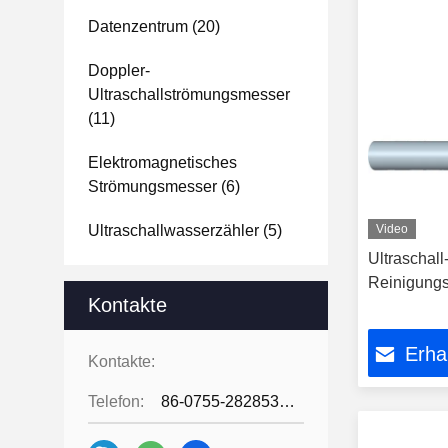
Datenzentrum
(20)
Doppler-
Ultraschallströmungsmesser
(11)
Elektromagnetisches
Strömungsmesser
(6)
Ultraschallwasserzähler
(5)
Video
Ultraschall
Reinigung
Kontakte
Erha
Kontakte:
Telefon:
86-0755-28285391