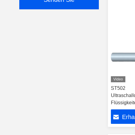
Video
ST502
Ultraschall
Flüssigkei
Erha