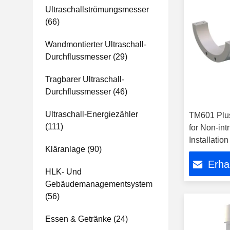
Ultraschallströmungsmesser
(66)
Wandmontierter Ultraschall-
Durchflussmesser
(29)
Tragbarer Ultraschall-
Durchflussmesser
(46)
Ultraschall-Energiezähler
TM601 Plus
(111)
for Non-int
Installatio
Kläranlage
(90)
Erha
HLK- Und
Gebäudemanagementsystem
(56)
Essen & Getränke
(24)