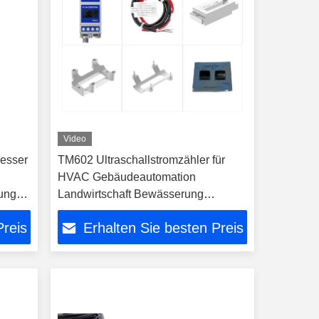
Video
messer
TM602 Ultraschallstromzähler für
HVAC Gebäudeautomation
ung
Landwirtschaft Bewässerung
und
Wohnwasserversorgung Reinigung
Preis
Erhalten Sie besten Preis
Aquakultur