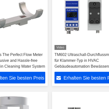
Video
 The Perfect Flow Meter
TM602 Ultraschall-Durchfluss
rusive and Hassle-free
für Klammer-Typ in HVAC
n in Cleaning Water System
Gebäudeautomation Bewässer
Wasserversorgung Reinigung 
lten Sie besten Preis
Erhalten Sie besten 
Aquakultur System