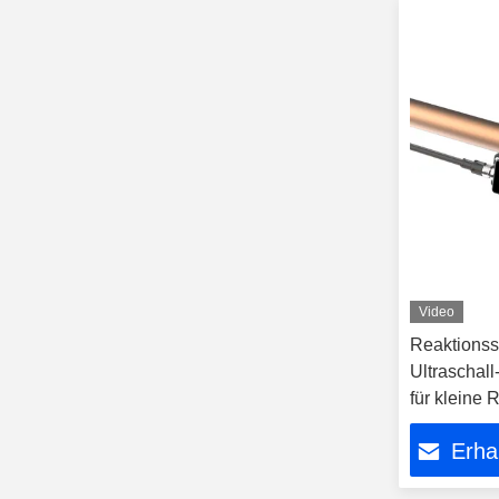
Video
Reaktionss
Ultraschal
für kleine
Erha