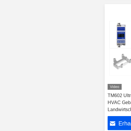
Video
TM602 Ultr
HVAC Gebä
Landwirtsc
Wohnwasse
Erha
Aquakultur