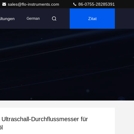
sales@flo-instruments.com
86-0755-28285391
altungen
Zitat
German
 Ultraschall-Durchflussmesser für
öl