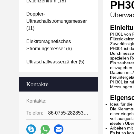
Datenzentrum
(18)
PH30
Doppler-
Überwach
Ultraschallströmungsmesser
Einleit
(11)
PH301 von Fl
Flüssigkeit
Elektromagnetisches
Zuverlässigk
Strömungsmesser
(6)
PH301 ist da
Durchmesser 
speziellen R
Ultraschallwasserzähler
(5)
Ein sauberer
einzugeben.
Dateien mit
heruntergel
PH301 ist mi
Kontakte
Messungen m
Eigensc
Kontakte:
Ideal für d
Die Klemmtr
Telefon:
86-0755-28285391
einer eingeb
voll ausgest
idealen Über
Arbeiten mit
Es ist so ko