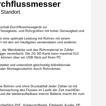
urchflussmesser
 Standort.
aschall-Durchflussmessgerät zur
Flüssigkeits- und Rohrgrößen mit hoher Genauigkeit und
ür eine optimale Leistung mit Rohren mit einem
iert mit den am häufigsten verwendeten und anderen
r, die Wandstärke und das Rohrmaterial im Zähler
gger vereinfacht. Die 2G SD-Karte kann maximal 512
 können über ein USB-Stick auf Ihren PC
tet und unterstützt gleichzeitig bidirektionale
e oder Montagezubehör durch Rohrriemen.
 Bohren und ohne Druckabfall.Jeder Zähler ist mit
e Überwachung des Flusses im Laufe der Zeit machtDer
 und die wiederaufladbare interne Batterie macht ihn zum
chließlich PVC, Kohlenstoffstahl, Edelstahl, Kupfer, PE,