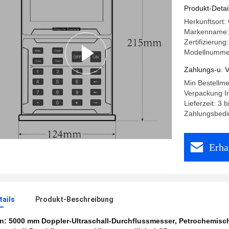
Produkt-Detai
Herkunftsort:
Markenname: 
Zertifizierun
Modellnumme
Zahlungs-u. V
Min Bestellm
Verpackung I
Lieferzeit: 3 
Zahlungsbedi
Erha
ails
Produkt-Beschreibung
en:
5000 mm Doppler-Ultraschall-Durchflussmesser
,
Petrochemisch