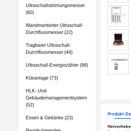
Ultraschallströmungsmesser
(60)
Wandmontierter Ultraschall-
Durchflussmesser
(22)
Tragbarer Ultraschall-
Durchflussmesser
(44)
Ultraschall-Energiezähler
(98)
Kläranlage
(73)
HLK- Und
Gebäudemanagementsystem
(52)
Produkt-Det
Essen & Getränke
(23)
Hervorheb
Rezirkulierendes