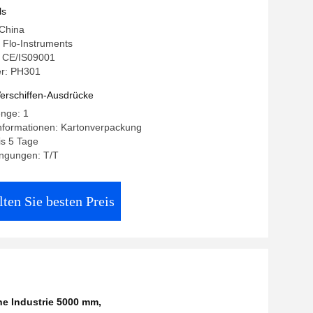
ls
 China
Flo-Instruments
g: CE/IS09001
r: PH301
erschiffen-Ausdrücke
enge: 1
nformationen: Kartonverpackung
bis 5 Tage
ngungen: T/T
lten Sie besten Preis
e Industrie 5000 mm
,