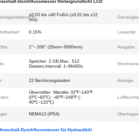
raschall-Durchflussmesser Hintergrundlicht LCD
±0,03 bis ±40 Fuß/s (±0,01 bis ±12
indigkeitsbereich:
Genauigkei
m/s)
olbarkeit:
0.15%
Linearität:
öße:
1''~ 200'' (25mm~5000mm)
Ausgabe:
Speicher: 2 GB,Max.: 512
te:
Stromvers
Dateien,Intervall: 1~86400s
r:
22 Berührungstasten
Anzeige:
Übermittler: Wandler 32℉~140℉
atur:
(0℃~60℃): -40℉~248℉ (-
Luftfeuchti
40℃~120℃)
ager:
NEMA13 (IP54)
Übertrager
ltraschall-Durchflussmesser für Hydrauliköl