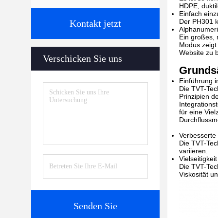
HDPE, duktil
Einfach einz
Der PH301 ka
Kontakt jetzt
Alphanumeri
Ein großes, 
Modus zeigt 
Website zu 
Verschicken Sie uns
Grunds
Einführung i
Die TVT-Tech
Prinzipien d
Integrations
für eine Vie
Durchflussm
Verbesserte 
Die TVT-Tech
variieren.
Vielseitigkei
Die TVT-Techn
Viskosität u
Senden Sie