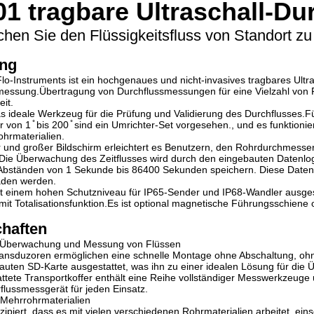
1 tragbare Ultraschall-D
en Sie den Flüssigkeitsfluss von Standort zu
ung
o-Instruments ist ein hochgenaues und nicht-invasives tragbares Ultr
smessung.Übertragung von Durchflussmessungen für eine Vielzahl von 
eit.
s ideale Werkzeug für die Prüfung und Validierung des Durchflusses.F
von 1 ̊ bis 200 ̊ sind ein Umrichter-Set vorgesehen., und es funktion
ohrmaterialien.
 und großer Bildschirm erleichtert es Benutzern, den Rohrdurchmesse
Die Überwachung des Zeitflusses wird durch den eingebauten Datenlo
 Abständen von 1 Sekunde bis 86400 Sekunden speichern. Diese Daten
aden werden.
t einem hohen Schutzniveau für IP65-Sender und IP68-Wandler ausgestat
it Totalisationsfunktion.Es ist optional magnetische Führungsschien
haften
ie Überwachung und Messung von Flüssen
ansduzoren ermöglichen eine schnelle Montage ohne Abschaltung, ohne
auten SD-Karte ausgestattet, was ihn zu einer idealen Lösung für di
attete Transportkoffer enthält eine Reihe vollständiger Messwerkzeuge
flussmessgerät für jeden Einsatz.
 Mehrrohrmaterialien
nzipiert, dass es mit vielen verschiedenen Rohrmaterialien arbeitet, eins