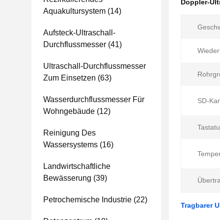
Doppler-Ult
Aquakultursystem
(14)
Geschw
Aufsteck-Ultraschall-
Durchflussmesser
(41)
Wiederh
Ultraschall-Durchflussmesser
Rohrgr
Zum Einsetzen
(63)
Wasserdurchflussmesser Für
SD-Kar
Wohngebäude
(12)
Tastatu
Reinigung Des
Wassersystems
(16)
Temper
Landwirtschaftliche
Bewässerung
(39)
Übertr
Petrochemische Industrie
(22)
Tragbarer U