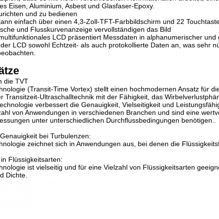
es Eisen, Aluminium, Asbest und Glasfaser-Epoxy.
urichten und zu bedienen
nn einfach über einen 4,3-Zoll-TFT-Farbbildschirm und 22 Touchtaste
sche und Flusskurvenanzeige vervollständigen das Bild
multifunktionales LCD präsentiert Messdaten in alphanumerischer und 
der LCD sowohl Echtzeit- als auch protokollierte Daten an, was sehr nü
beobachten.
ätze
n die TVT
nologie (Transit-Time Vortex) stellt einen hochmodernen Ansatz für d
er Transitzeit-Ultraschalltechnik mit der Fähigkeit, das Wirbelverlustp
technologie verbessert die Genauigkeit, Vielseitigkeit und Leistungsfäh
lzahl von Anwendungen in verschiedenen Branchen und sind eine wertvo
essungen unter unterschiedlichen Durchflussbedingungen benötigen..
Genauigkeit bei Turbulenzen:
nologie zeichnet sich in Anwendungen aus, bei denen die Flüssigkeit
t in Flüssigkeitsarten:
ologie ist vielseitig und für eine Vielzahl von Flüssigkeitsarten geeigne
nd Dichte.