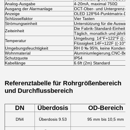
Analog-Ausgabe
4-20mA, maximal 750Ω
Ausgang der Alarmanlage
OCT-Ober- und Untergrenz-Ala
Anzeige
OLED 128*64-Punktmatrix-Dis
Schlüsselfaktor
Vier Tasten
Strömungseinheit
Unterstützung für die Auswahl 
Die Fabrik-Standard-Einheit i
Zeiteinheit
Täglich, monatlich und jährlich
Umgebung: 14°F+122°F ((-10
Temperatur
Flüssigkeit:14F+122F ((-10°C
Umgebungsfeuchtigkeit
RH 0 ‰ 95%, keine Kondensa
Wohnmaterial
Aluminiumlegierung,CNC-Bear
Schutzquote
IP54
Kabellänge
6.6ft (2m) Standard
Referenztabelle für Rohrgrößenbereich
und Durchflussbereich
DN
Überdosis
OD-Bereich
DN4
Überdosis 9.53
95 mm bis 10,5 mm