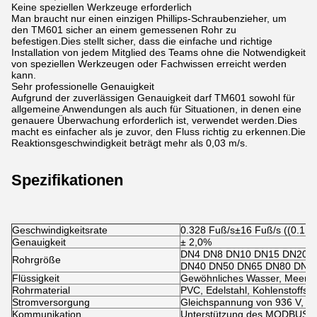
Keine speziellen Werkzeuge erforderlich
Man braucht nur einen einzigen Phillips-Schraubenzieher, um
den TM601 sicher an einem gemessenen Rohr zu
befestigen.Dies stellt sicher, dass die einfache und richtige
Installation von jedem Mitglied des Teams ohne die Notwendigkeit
von speziellen Werkzeugen oder Fachwissen erreicht werden
kann.
Sehr professionelle Genauigkeit
Aufgrund der zuverlässigen Genauigkeit darf TM601 sowohl für
allgemeine Anwendungen als auch für Situationen, in denen eine
genauere Überwachung erforderlich ist, verwendet werden.Dies
macht es einfacher als je zuvor, den Fluss richtig zu erkennen.Die
Reaktionsgeschwindigkeit beträgt mehr als 0,03 m/s.
Spezifikationen
Geschwindigkeitsrate
0.328 Fuß/s±16 Fuß/s ((0.1m
Genauigkeit
± 2,0%
DN4 DN8 DN10 DN15 DN20 
Rohrgröße
DN40 DN50 DN65 DN80 DN1
Flüssigkeit
Gewöhnliches Wasser, Meerwas
Rohrmaterial
PVC, Edelstahl, Kohlenstoffstah
Stromversorgung
Gleichspannung von 936 V, m
Kommunikation
Unterstützung des MODBUS-P