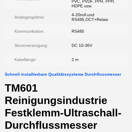
PVC, PVDF, PPR, PPH,
HDPE usw.
4-20mA und
Analogergebnis:
RS485,OCT+Relais
Kommunikation:
RS485
Stromversorgung:
DC 10-36V
Kabellänge:
2 m
Schnell installierbare Qualitätssysteme Durchflussmesser
TM601
Reinigungsindustrie
Festklemm-Ultraschall-
Durchflussmesser