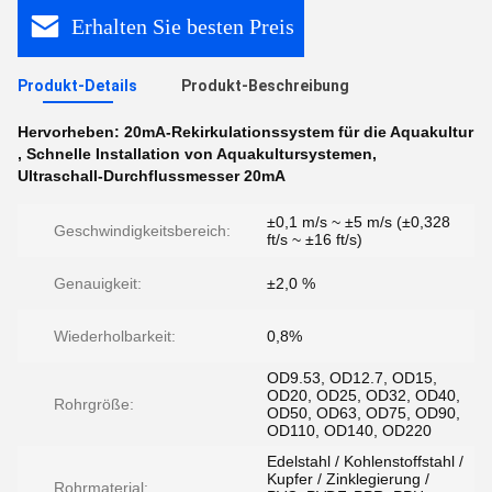
Erhalten Sie besten Preis
Produkt-Details
Produkt-Beschreibung
Hervorheben:
20mA-Rekirkulationssystem für die Aquakultur
,
Schnelle Installation von Aquakultursystemen
,
Ultraschall-Durchflussmesser 20mA
±0,1 m/s ~ ±5 m/s (±0,328
Geschwindigkeitsbereich:
ft/s ~ ±16 ft/s)
Genauigkeit:
±2,0 %
Wiederholbarkeit:
0,8%
OD9.53, OD12.7, OD15,
OD20, OD25, OD32, OD40,
Rohrgröße:
OD50, OD63, OD75, OD90,
OD110, OD140, OD220
Edelstahl / Kohlenstoffstahl /
Kupfer / Zinklegierung /
Rohrmaterial: