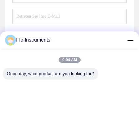
Flo-Instruments
Senden Sie
9:04 AM
Good day, what product are you looking for?
Flo-Instruments Co., Ltd
sales@flo-instruments.com
86-0755-28285391
In der Regel werden die Beförderungsmaßnahmen in
Form von Zuschüssen oder Zuschüssen durchgeführt.