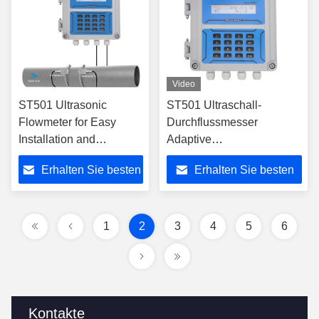
Video
ST501 Ultrasonic
ST501 Ultraschall-
Flowmeter for Easy
Durchflussmesser
Installation and
Adaptive
Operation with IP68
Signalverarbeitung
Erhalten Sie besten
Erhalten Sie besten
Sensors and Simple
Algorithmen für genaue
Interface
Messungen in schwierigen
Preis
Preis
Strömungsbedingungen
1
2
3
4
5
6
Kontakte