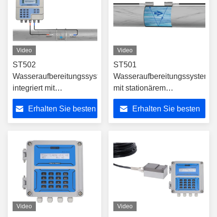
Video
Video
ST502
ST501
Wasseraufbereitungssystem
Wasseraufbereitungssystem
integriert mit
mit stationärem
hochgenauer
Ultraschalldurchflussmessger
Erhalten Sie besten
Erhalten Sie besten
Ultraschall-
zur kontinuierlichen
Durchflussmesstechnologie
Durchflussüberwachung
Preis
Preis
zur Unterstützung und
und Asset Management
Überwachung des
Flüssigkeitsflusses
Video
Video