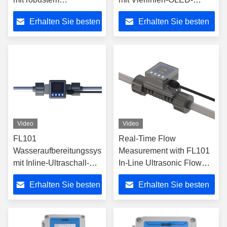
Metallgehäuse-
Display und
Erhalten Sie besten
Erhalten Sie besten
Ultraschall-
fortgeschrittenem
Durchflussmesser für
Messchip für eine präzise
Preis
Preis
langlebige und präzise
Überwachung des
Flüssigkeitsdurchflussmessung
Flüssigkeitsflusses
Video
Video
FL101
Real-Time Flow
Wasseraufbereitungssystem
Measurement with FL101
mit Inline-Ultraschall-
In-Line Ultrasonic Flow
Durchflussmesser mit
Meter and
Erhalten Sie besten
Erhalten Sie besten
vollständig geradlinigem
Simplified/Traditional/English
Rohrdesign und
Language Switching
Preis
Preis
einfacher Installation