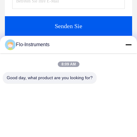
Senden Sie
Flo-Instruments
Ähnliche Produkte
8:09 AM
Good day, what product are you looking for?
Video
Video
m
IP68 Hydrological
24V DCA Sparsamer
Detection Clamp-On-
Ultraschall-