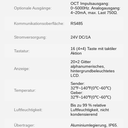
OCT Impulsausgang:
Optionale Ausgänge:
0~5000Hz. Analogausgang:
4~20mA, max. Last 750Ω.
Kommunikationsoberfläche:
RS485
Stromversorgung:
24V DC/1A
16 (4×4) Taste mit taktiler
Tastatur:
Aktion
20×2 Gitter
alphanumerisches,
Anzeige:
hintergrundbeleuchtetes
LCD.
Sender:
32℉~140℉(0℃~60℃)
Temperatur:
Geber:
32℉~140℉(0℃~60℃)
Bis zu 99 % relative
Luftfeuchtigkeit:
Luftfeuchtigkeit, nicht
kondensierend
Übertrager:
Aluminiumlegierung, IP65.