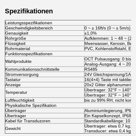
Spezifikationen
Leistungsspezifikationen
Geschwindigkeitsbereich
0 ~ ± 16ft/s (0 ~ ± 5m/s)
Genauigkeit
±1,0%
Rohrgröße
Aufklemmen: 1 ~ 48 ~ (2
Flüssigkeit
Meerwasser, Kerosin, Benzi
Rohrmaterial
PVC, Kohlenstoffstahl, Ede
Funktionsspezifikationen
OCT Pulsausgang: 0 bis 5
Wahlprodukte
Analog-Ausgang: 4 ~ 20mA
Kommunikationsschnittstelle
RS485
Stromversorgung
24V Gleichspannung/1A
Tastatur
16(4×4) Taste mit taktiler A
Anzeige
20x2 Gitter alphanumerisch
Übertrager: 32°F ~ 140°F 
Temperatur
Übertrager: 32°F ~ 140°F 
Luftfeuchtigkeit
bis zu 99% RH, nicht kond
Physikalische Spezifikation
Übertrager
Aluminiumlegierung, IP65.
Übertrager
Ein Kapselkonzept, IP68.
Kabel für Transduzoren
Standardkabellänge: 10 m
Übertrager: etwa 0,7 kg;
Gewicht
Transducer: etwa 0,4 kg