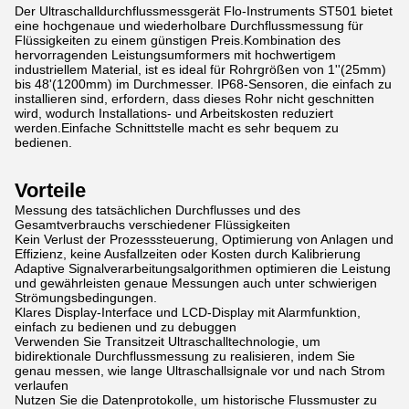
Der Ultraschalldurchflussmessgerät Flo-Instruments ST501 bietet
eine hochgenaue und wiederholbare Durchflussmessung für
Flüssigkeiten zu einem günstigen Preis.Kombination des
hervorragenden Leistungsumformers mit hochwertigem
industriellem Material, ist es ideal für Rohrgrößen von 1''(25mm)
bis 48'(1200mm) im Durchmesser. IP68-Sensoren, die einfach zu
installieren sind, erfordern, dass dieses Rohr nicht geschnitten
wird, wodurch Installations- und Arbeitskosten reduziert
werden.Einfache Schnittstelle macht es sehr bequem zu
bedienen.
Vorteile
Messung des tatsächlichen Durchflusses und des
Gesamtverbrauchs verschiedener Flüssigkeiten
Kein Verlust der Prozesssteuerung, Optimierung von Anlagen und
Effizienz, keine Ausfallzeiten oder Kosten durch Kalibrierung
Adaptive Signalverarbeitungsalgorithmen optimieren die Leistung
und gewährleisten genaue Messungen auch unter schwierigen
Strömungsbedingungen.
Klares Display-Interface und LCD-Display mit Alarmfunktion,
einfach zu bedienen und zu debuggen
Verwenden Sie Transitzeit Ultraschalltechnologie, um
bidirektionale Durchflussmessung zu realisieren, indem Sie
genau messen, wie lange Ultraschallsignale vor und nach Strom
verlaufen
Nutzen Sie die Datenprotokolle, um historische Flussmuster zu