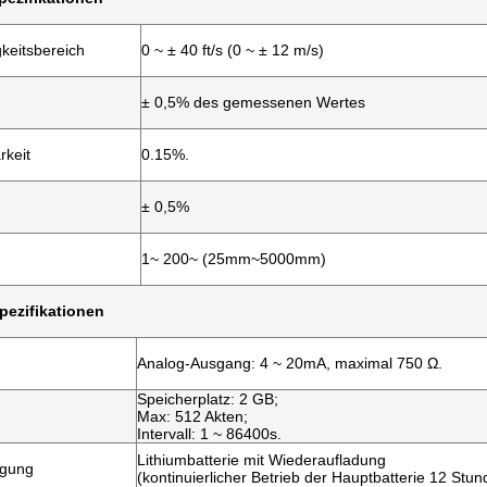
keitsbereich
0 ~ ± 40 ft/s (0 ~ ± 12 m/s)
± 0,5% des gemessenen Wertes
rkeit
0.15%.
± 0,5%
1~ 200~ (25mm~5000mm)
pezifikationen
Analog-Ausgang: 4 ~ 20mA, maximal 750 Ω.
Speicherplatz: 2 GB;
Max: 512 Akten;
Intervall: 1 ~ 86400s.
Lithiumbatterie mit Wiederaufladung
rgung
(kontinuierlicher Betrieb der Hauptbatterie 12 Stun