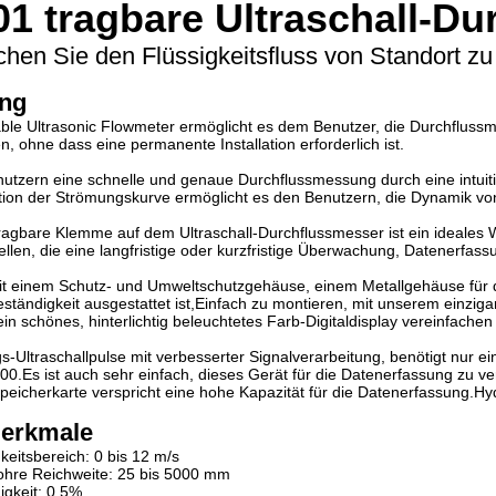
1 tragbare Ultraschall-D
en Sie den Flüssigkeitsfluss von Standort zu
ung
ble Ultrasonic Flowmeter ermöglicht es dem Benutzer, die Durchfluss
n, ohne dass eine permanente Installation erforderlich ist.
nutzern eine schnelle und genaue Durchflussmessung durch eine intuit
ion der Strömungskurve ermöglicht es den Benutzern, die Dynamik von
agbare Klemme auf dem Ultraschall-Durchflussmesser ist ein ideales 
ellen, die eine langfristige oder kurzfristige Überwachung, Datenerfa
t einem Schutz- und Umweltschutzgehäuse, einem Metallgehäuse für d
ständigkeit ausgestattet ist,Einfach zu montieren, mit unserem einzi
in schönes, hinterlichtig beleuchtetes Farb-Digitaldisplay vereinfache
s-Ultraschallpulse mit verbesserter Signalverarbeitung, benötigt nur 
.Es ist auch sehr einfach, dieses Gerät für die Datenerfassung zu 
eicherkarte verspricht eine hohe Kapazität für die Datenerfassung.H
erkmale
eitsbereich: 0 bis 12 m/s
Rohre Reichweite: 25 bis 5000 mm
gkeit: 0,5%