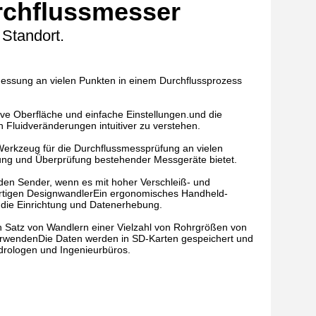
urchflussmesser
 Standort.
messung an vielen Punkten in einem Durchflussprozess
ive Oberfläche und einfache Einstellungen.und die
 Fluidveränderungen intuitiver zu verstehen.
Werkzeug für die Durchflussmessprüfung an vielen
ssung und Überprüfung bestehender Messgeräte bietet.
en Sender, wenn es mit hoher Verschleiß- und
gartigen DesignwandlerEin ergonomisches Handheld-
n die Einrichtung und Datenerhebung.
ein Satz von Wandlern einer Vielzahl von Rohrgrößen von
verwendenDie Daten werden in SD-Karten gespeichert und
ydrologen und Ingenieurbüros.