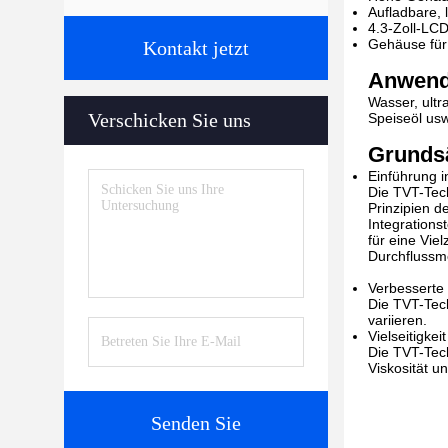
Aufladbare, 
4.3-Zoll-LC
Gehäuse für
Kontakt jetzt
Anwen
Wasser, ult
Verschicken Sie uns
Speiseöl usw
Grunds
Einführung i
Die TVT-Tech
Prinzipien d
Integrations
für eine Vie
Durchflussm
Verbesserte 
Die TVT-Tech
variieren.
Vielseitigkei
Die TVT-Techn
Viskosität u
Senden Sie