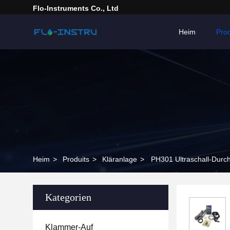
Flo-Instruments Co., Ltd
Heim
Pro
Heim
>
Produits
>
Kläranlage
>
PH301 Ultraschall-Durc
Kategorien
Klammer-Auf