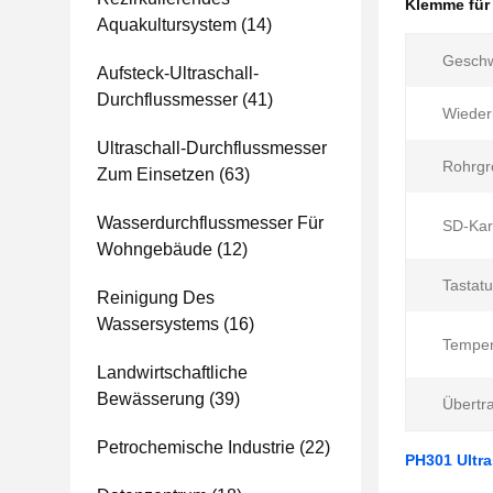
Klemme für
Aquakultursystem
(14)
Geschw
Aufsteck-Ultraschall-
Durchflussmesser
(41)
Wiederh
Ultraschall-Durchflussmesser
Rohrgr
Zum Einsetzen
(63)
Wasserdurchflussmesser Für
SD-Kar
Wohngebäude
(12)
Tastatu
Reinigung Des
Wassersystems
(16)
Temper
Landwirtschaftliche
Bewässerung
(39)
Übertr
Petrochemische Industrie
(22)
PH301 Ultr