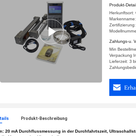
Produkt-Detai
Herkunftsort:
Markenname: 
Zertifizierun
Modellnumme
Zahlungs-u. V
Min Bestellm
Verpackung I
Lieferzeit: 3 
Zahlungsbedi
Erha
ails
Produkt-Beschreibung
en:
20 mA Durchflussmessung in der Durchfahrtszeit
,
Ultraschall