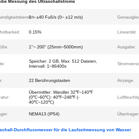
 die Messung des Ultraschallstroms
indigkeitsbereich:
0 ~ ±40 Fuß/s (0~ ±12 m/s)
Genauigkei
olbarkeit:
0.15%
Linearität:
öße:
1''~ 200'' (25mm~5000mm)
Ausgabe:
Speicher: 2 GB, Max: 512 Dateien,
te:
Stromvers
Intervall: 1~86400s
r:
22 Berührungstasten
Anzeige:
Übermittler: Wandler 32℉~140℉
atur:
(0℃~60℃): 40℉~248℉ (-
Luftfeuchti
40℃~120℃)
ager:
NEMA13 (IP54)
Übertrager
aschall-Durchflussmesser für die Laufzeitmessung von Wasser