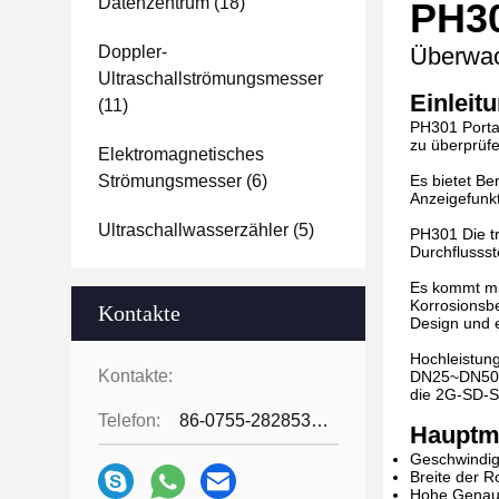
Datenzentrum
(18)
PH30
Doppler-
Überwach
Ultraschallströmungsmesser
Einleit
(11)
PH301 Porta
zu überprüfe
Elektromagnetisches
Strömungsmesser
(6)
Es bietet Be
Anzeigefunkt
Ultraschallwasserzähler
(5)
PH301 Die tr
Durchflussst
Es kommt mi
Korrosionsbe
Kontakte
Design und e
Hochleistung
Kontakte:
DN25~DN5000
die 2G-SD-Sp
Telefon:
86-0755-28285391
Hauptm
Geschwindigk
Breite der 
Hohe Genaui