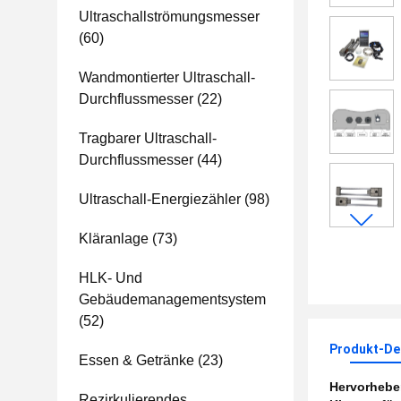
Ultraschallströmungsmesser
(60)
Wandmontierter Ultraschall-
Durchflussmesser
(22)
Tragbarer Ultraschall-
Durchflussmesser
(44)
Ultraschall-Energiezähler
(98)
Kläranlage
(73)
HLK- Und
Gebäudemanagementsystem
(52)
Produkt-Det
Essen & Getränke
(23)
Hervorheb
Rezirkulierendes