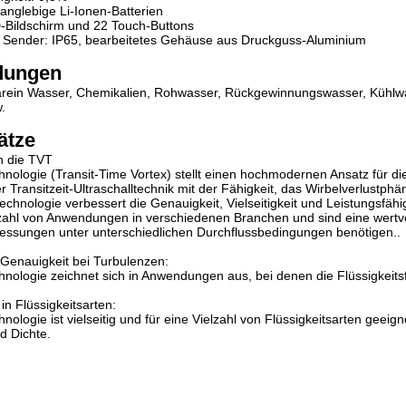
langlebige Li-Ionen-Batterien
D-Bildschirm und 22 Touch-Buttons
 Sender: IP65, bearbeitetes Gehäuse aus Druckguss-Aluminium
dungen
rarein Wasser, Chemikalien, Rohwasser, Rückgewinnungswasser, Kühlwas
.
ätze
n die TVT
nologie (Transit-Time Vortex) stellt einen hochmodernen Ansatz für d
er Transitzeit-Ultraschalltechnik mit der Fähigkeit, das Wirbelverlustp
technologie verbessert die Genauigkeit, Vielseitigkeit und Leistungsfäh
lzahl von Anwendungen in verschiedenen Branchen und sind eine wertvo
essungen unter unterschiedlichen Durchflussbedingungen benötigen..
Genauigkeit bei Turbulenzen:
nologie zeichnet sich in Anwendungen aus, bei denen die Flüssigkeit
t in Flüssigkeitsarten:
ologie ist vielseitig und für eine Vielzahl von Flüssigkeitsarten geeigne
nd Dichte.