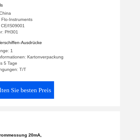
ls
 China
Flo-Instruments
g: CE/IS09001
r: PH301
erschiffen-Ausdrücke
enge: 1
nformationen: Kartonverpackung
bis 5 Tage
ngungen: T/T
lten Sie besten Preis
strommessung 20mA
,