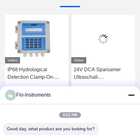
Video
Video
m
IP68 Hydrological
24V DCA Sparsamer
Detection Clamp-On-
Ultraschall-
Ultraschall-
Durchflusswasserzähler,
Durchflussmesser PVC
bequem zu bedienen
Flo-Instruments
s
Erhalten Sie besten Preis
Erhalten Sie besten Preis
9:21 PM
Good day, what product are you looking for?