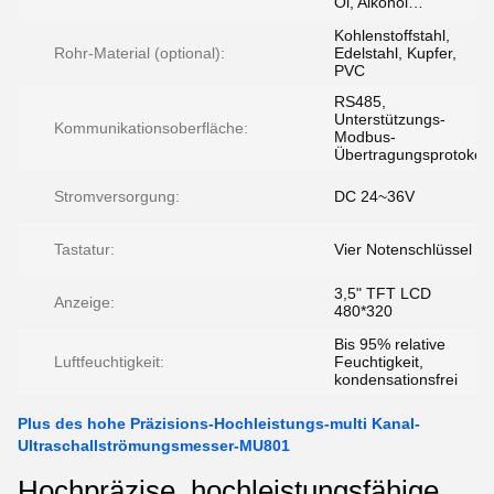
Öl, Alkohol…
Kohlenstoffstahl,
Rohr-Material (optional):
Edelstahl, Kupfer,
PVC
RS485,
Unterstützungs-
Kommunikationsoberfläche:
Modbus-
Übertragungsprotokoll
Stromversorgung:
DC 24~36V
Tastatur:
Vier Notenschlüssel
3,5" TFT LCD
Anzeige:
480*320
Bis 95% relative
Luftfeuchtigkeit:
Feuchtigkeit,
kondensationsfrei
Plus des hohe Präzisions-Hochleistungs-multi Kanal-
Ultraschallströmungsmesser-MU801
Hochpräzise, hochleistungsfähige