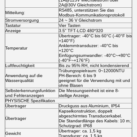
(1A@125V Wechselstrom oder
2A@30V Gleichstrom)
RS485, unterstützen Sie das
Mitteilung:
Modbus-Kommunikationsprotokoll
Stromversorgung
24 ~ 36 V Gleichstrom
Tastatur
Vier Tasten
Anzeige
3.5" TFT-LCD 480*320
Übertrager: -40°C bis 60°C (-40°F bis
+140°F)
Anklemmtransduzer: -40°C bis
Temperatur
+120°C
Einfügungsumwandler: -40°C~+80°C
(-40°F~+176°F)
Luftfeuchtigkeit
Bis zu 95% RH, nicht kondensierend
Trübungsspielraum: 0~12000NTU
Anwendung auf die
PH-Bereich: 6 bis 9
Wasserqualität
geeignet für die Verwendung mit und
ohne Blasen
Selbsterkennungsfunktion
Die Messungseinheit ist eine 8-
und Fehleranzeigen
stellige Anzeige.
PHYSISCHE Spezifikation
Übertrager
Druckguss aus Aluminium, IP54
Kapselkonstruktion, doppelt
abgeschirmtes Transducerkabel.
Übertrager
Die Standardlänge des Kabels: 10 m;
Schutzgrad: IP68
Übertrager: ca. 1,5 kg
Gewicht
Transducer: ca. 1,5 kg