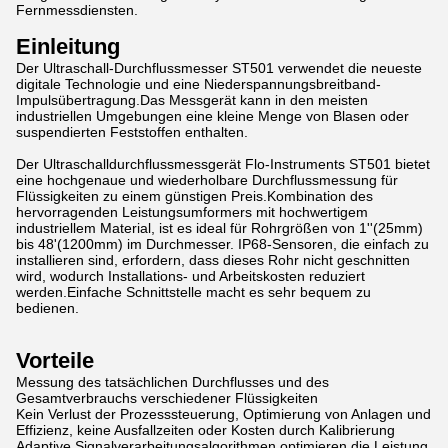
Fernmessdiensten.
Einleitung
Der Ultraschall-Durchflussmesser ST501 verwendet die neueste
digitale Technologie und eine Niederspannungsbreitband-
Impulsübertragung.Das Messgerät kann in den meisten
industriellen Umgebungen eine kleine Menge von Blasen oder
suspendierten Feststoffen enthalten.
Der Ultraschalldurchflussmessgerät Flo-Instruments ST501 bietet
eine hochgenaue und wiederholbare Durchflussmessung für
Flüssigkeiten zu einem günstigen Preis.Kombination des
hervorragenden Leistungsumformers mit hochwertigem
industriellem Material, ist es ideal für Rohrgrößen von 1''(25mm)
bis 48'(1200mm) im Durchmesser. IP68-Sensoren, die einfach zu
installieren sind, erfordern, dass dieses Rohr nicht geschnitten
wird, wodurch Installations- und Arbeitskosten reduziert
werden.Einfache Schnittstelle macht es sehr bequem zu
bedienen.
Vorteile
Messung des tatsächlichen Durchflusses und des
Gesamtverbrauchs verschiedener Flüssigkeiten
Kein Verlust der Prozesssteuerung, Optimierung von Anlagen und
Effizienz, keine Ausfallzeiten oder Kosten durch Kalibrierung
Adaptive Signalverarbeitungsalgorithmen optimieren die Leistung