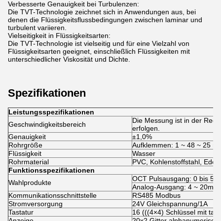
Verbesserte Genauigkeit bei Turbulenzen:
Die TVT-Technologie zeichnet sich in Anwendungen aus, bei
denen die Flüssigkeitsflussbedingungen zwischen laminar und
turbulent variieren.
Vielseitigkeit in Flüssigkeitsarten:
Die TVT-Technologie ist vielseitig und für eine Vielzahl von
Flüssigkeitsarten geeignet, einschließlich Flüssigkeiten mit
unterschiedlicher Viskosität und Dichte.
Spezifikationen
Leistungsspezifikationen
Die Messung ist in der Rege
Geschwindigkeitsbereich
erfolgen.
Genauigkeit
±1,0%
Rohrgröße
Aufklemmen: 1 ~ 48 ~ 25 
Flüssigkeit
Wasser
Rohrmaterial
PVC, Kohlenstoffstahl, Edels
Funktionsspezifikationen
OCT Pulsausgang: 0 bis 50
Wahlprodukte
Analog-Ausgang: 4 ~ 20mA,
Kommunikationsschnittstelle
RS485 Modbus
Stromversorgung
24V Gleichspannung/1A
Tastatur
16 (((4×4) Schlüssel mit takti
Anzeige
20x2 Gitter alphanumerisch,