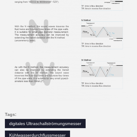
Tags:
digitales Ultraschallströmungsmesser
Kühlwasserdurchflussmesser