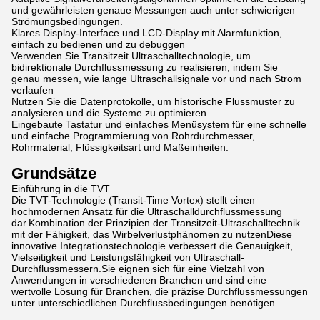
und gewährleisten genaue Messungen auch unter schwierigen
Strömungsbedingungen.
Klares Display-Interface und LCD-Display mit Alarmfunktion,
einfach zu bedienen und zu debuggen
Verwenden Sie Transitzeit Ultraschalltechnologie, um
bidirektionale Durchflussmessung zu realisieren, indem Sie
genau messen, wie lange Ultraschallsignale vor und nach Strom
verlaufen
Nutzen Sie die Datenprotokolle, um historische Flussmuster zu
analysieren und die Systeme zu optimieren.
Eingebaute Tastatur und einfaches Menüsystem für eine schnelle
und einfache Programmierung von Rohrdurchmesser,
Rohrmaterial, Flüssigkeitsart und Maßeinheiten.
Grundsätze
Einführung in die TVT
Die TVT-Technologie (Transit-Time Vortex) stellt einen
hochmodernen Ansatz für die Ultraschalldurchflussmessung
dar.Kombination der Prinzipien der Transitzeit-Ultraschalltechnik
mit der Fähigkeit, das Wirbelverlustphänomen zu nutzenDiese
innovative Integrationstechnologie verbessert die Genauigkeit,
Vielseitigkeit und Leistungsfähigkeit von Ultraschall-
Durchflussmessern.Sie eignen sich für eine Vielzahl von
Anwendungen in verschiedenen Branchen und sind eine
wertvolle Lösung für Branchen, die präzise Durchflussmessungen
unter unterschiedlichen Durchflussbedingungen benötigen..