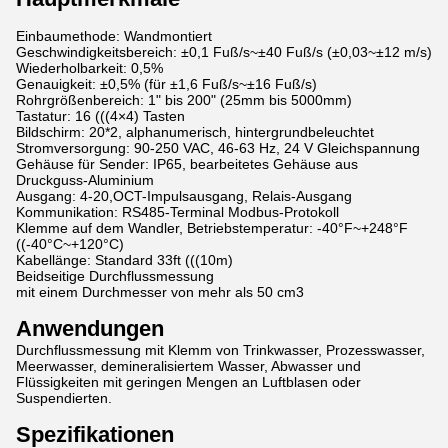
Einbaumethode: Wandmontiert
Geschwindigkeitsbereich: ±0,1 Fuß/s~±40 Fuß/s (±0,03~±12 m/s)
Wiederholbarkeit: 0,5%
Genauigkeit: ±0,5% (für ±1,6 Fuß/s~±16 Fuß/s)
Rohrgrößenbereich: 1" bis 200" (25mm bis 5000mm)
Tastatur: 16 (((4×4) Tasten
Bildschirm: 20*2, alphanumerisch, hintergrundbeleuchtet
Stromversorgung: 90-250 VAC, 46-63 Hz, 24 V Gleichspannung
Gehäuse für Sender: IP65, bearbeitetes Gehäuse aus
Druckguss-Aluminium
Ausgang: 4-20,OCT-Impulsausgang, Relais-Ausgang
Kommunikation: RS485-Terminal Modbus-Protokoll
Klemme auf dem Wandler, Betriebstemperatur: -40°F~+248°F
((-40°C~+120°C)
Kabellänge: Standard 33ft (((10m)
Beidseitige Durchflussmessung
mit einem Durchmesser von mehr als 50 cm3
Anwendungen
Durchflussmessung mit Klemm von Trinkwasser, Prozesswasser,
Meerwasser, demineralisiertem Wasser, Abwasser und
Flüssigkeiten mit geringen Mengen an Luftblasen oder
Suspendierten.
Spezifikationen