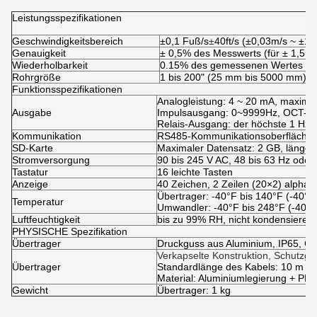
Leistungsspezifikationen
Geschwindigkeitsbereich
±0,1 Fuß/s
±
40ft/s (±0,03m/s ~ ±12
Genauigkeit
± 0,5% des Messwerts (für ± 1,5 ft/s
Wiederholbarkeit
0.15% des gemessenen Wertes
Rohrgröße
1 bis 200" (25 mm bis 5000 mm)
Funktionsspezifikationen
Analogleistung: 4 ~ 20 mA, maxima
Ausgabe
Impulsausgang: 0~9999Hz, OCT-Aus
Relais-Ausgang: der höchste 1 H
Kommunikation
RS485-Kommunikationsoberfläche, u
SD-Karte
Maximaler Datensatz: 2 GB, länger
Stromversorgung
90 bis 245 V AC, 48 bis 63 Hz oder
Tastatur
16 leichte Tasten
Anzeige
40 Zeichen, 2 Zeilen (20×2) alphan
Übertrager: -40°F bis 140°F (-40°C
Temperatur
Umwandler: -40°F bis 248°F (-40°C
Luftfeuchtigkeit
bis zu 99% RH, nicht kondensieren
PHYSISCHE Spezifikation
Übertrager
Druckguss aus Aluminium, IP65, CN
Verkapselte Konstruktion, Schutzgr
Übertrager
Standardlänge des Kabels: 10 m
Material: Aluminiumlegierung + PEI
Gewicht
Übertrager: 1 kg