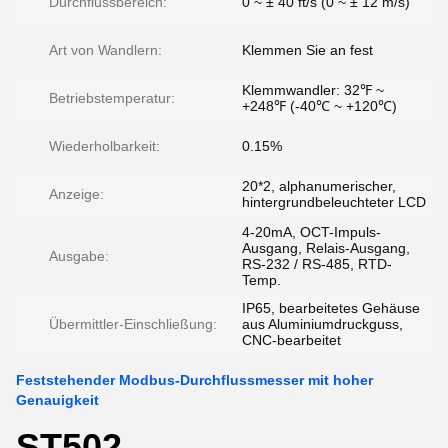
Durchflussbereich:
0 ~ ± 40 ft/s (0 ~ ± 12 m/s)
Art von Wandlern:
Klemmen Sie an fest
Klemmwandler: 32℉ ~
Betriebstemperatur:
+248℉ (-40℃ ~ +120℃)
Wiederholbarkeit:
0.15%
20*2, alphanumerischer,
Anzeige:
hintergrundbeleuchteter LCD
4-20mA, OCT-Impuls-
Ausgang, Relais-Ausgang,
Ausgabe:
RS-232 / RS-485, RTD-
Temp.
IP65, bearbeitetes Gehäuse
Übermittler-Einschließung:
aus Aluminiumdruckguss,
CNC-bearbeitet
Feststehender Modbus-Durchflussmesser mit hoher
Genauigkeit
ST502