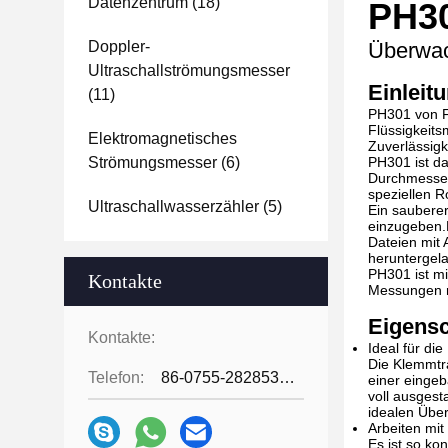
Datenzentrum
(18)
PH30
Doppler-
Überwach
Ultraschallströmungsmesser
Einleit
(11)
PH301 von Fl
Flüssigkeit
Elektromagnetisches
Zuverlässigk
Strömungsmesser
(6)
PH301 ist da
Durchmesser 
speziellen R
Ultraschallwasserzähler
(5)
Ein sauberer
einzugeben.
Dateien mit
heruntergel
PH301 ist mi
Kontakte
Messungen m
Eigensc
Kontakte:
Ideal für d
Die Klemmtr
Telefon:
86-0755-28285391
einer eingeb
voll ausgest
idealen Über
Arbeiten mit
Es ist so ko