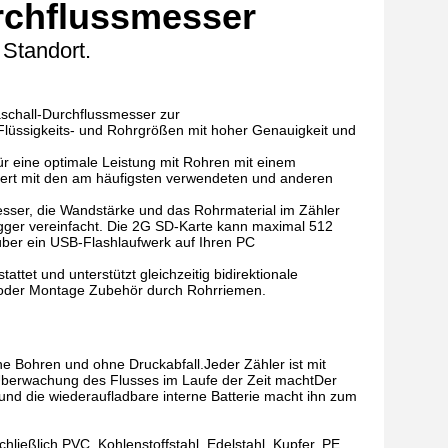
urchflussmesser
 Standort.
aschall-Durchflussmesser zur
Flüssigkeits- und Rohrgrößen mit hoher Genauigkeit und
ür eine optimale Leistung mit Rohren mit einem
niert mit den am häufigsten verwendeten und anderen
esser, die Wandstärke und das Rohrmaterial im Zähler
gger vereinfacht. Die 2G SD-Karte kann maximal 512
ber ein USB-Flashlaufwerk auf Ihren PC
tet und unterstützt gleichzeitig bidirektionale
e oder Montage Zubehör durch Rohrriemen.
 Bohren und ohne Druckabfall.Jeder Zähler ist mit
e Überwachung des Flusses im Laufe der Zeit machtDer
 und die wiederaufladbare interne Batterie macht ihn zum
chließlich PVC, Kohlenstoffstahl, Edelstahl, Kupfer, PE,