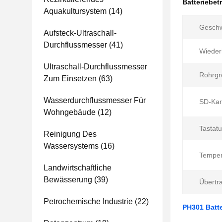
Batteriebet
Aquakultursystem
(14)
Geschw
Aufsteck-Ultraschall-
Durchflussmesser
(41)
Wiederh
Ultraschall-Durchflussmesser
Rohrgr
Zum Einsetzen
(63)
Wasserdurchflussmesser Für
SD-Kar
Wohngebäude
(12)
Tastatu
Reinigung Des
Wassersystems
(16)
Temper
Landwirtschaftliche
Bewässerung
(39)
Übertr
Petrochemische Industrie
(22)
PH301 Batte