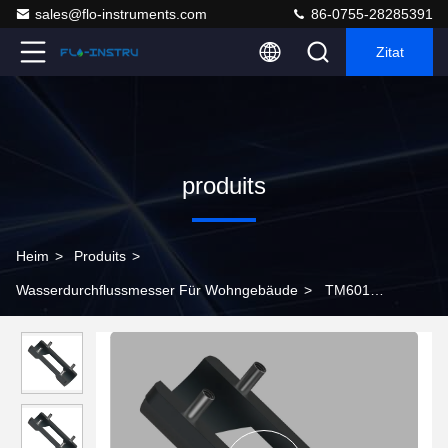
sales@flo-instruments.com
86-0755-28285391
Zitat
produits
Heim
>
Produits
>
Wasserdurchflussmesser Für Wohngebäude
>
TM601
Ultraschall-Durchflussmesser mit RS485-Ausgang