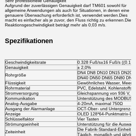
Sehr professionelle Genauigkeit
Aufgrund der zuverlässigen Genauigkeit darf TM601 sowohl für
allgemeine Anwendungen als auch für Situationen, in denen eine
genauere Überwachung erforderlich ist, verwendet werden.Dies
macht es einfacher als je zuvor, den Fluss richtig zu erkennen.Die
Reaktionsgeschwindigkeit beträgt mehr als 0,03 m/s.
Spezifikationen
Geschwindigkeitsrate
0.328 Fuß/s±16 Fuß/s ((0.1m
Genauigkeit
± 2,0%
DN4 DN8 DN10 DN15 DN20 
Rohrgröße
DN40 DN50 DN65 DN80 DN1
Flüssigkeit
Gewöhnliches Wasser, Meerwas
Rohrmaterial
PVC, Edelstahl, Kohlenstoffstah
Stromversorgung
Gleichspannung von 936 V, m
Kommunikation
Unterstützung des MODBUS-P
Analog-Ausgabe
4-20mA, maximal 750Ω
Ausgang der Alarmanlage
OCT-Ober- und Untergrenz-Ala
Anzeige
OLED 128*64-Punktmatrix-Dis
Schlüsselfaktor
Vier Tasten
Strömungseinheit
Unterstützung für die Auswahl 
Die Fabrik-Standard-Einheit i
Zeiteinheit
Täglich, monatlich und jährlich