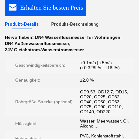
Erhalten Sie besten Preis
Produkt-Details
Produkt-Beschreibung
Hervorheben:
DN4 Wasserflussmesser für Wohnungen
,
DN4 Außenwasserflussmesser
,
24V Gleichstrom-Wasserstrommesser
±0.1m/s | ±5m/s
Geschwindigkeitsbereich:
(±0.328ft/s | ±16ft/s)
Genauigkeit:
±2,0 %
OD9.53, OD12.7, OD15,
OD20, OD25, OD32,
Rohrgröße Strecke (optional):
OD40, OD50, OD63,
OD75, OD90, OD110,
OD140, OD220
Wasser, Meerwasser, Öl,
Flüssigkeit:
Alkohol…
PVC, Kohlenstoffstahl,
Rohrmaterial: