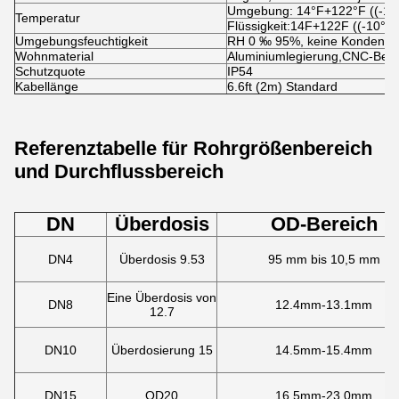
Umgebung: 14°F+122°F ((-10
Temperatur
Flüssigkeit:14F+122F ((-10°C
Umgebungsfeuchtigkeit
RH 0 ‰ 95%, keine Kondensa
Wohnmaterial
Aluminiumlegierung,CNC-Bear
Schutzquote
IP54
Kabellänge
6.6ft (2m) Standard
Referenztabelle für Rohrgrößenbereich
und Durchflussbereich
DN
Überdosis
OD-Bereich
DN4
Überdosis 9.53
95 mm bis 10,5 mm
Eine Überdosis von
DN8
12.4mm-13.1mm
12.7
DN10
Überdosierung 15
14.5mm-15.4mm
DN15
OD20
16.5mm-23.0mm