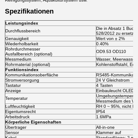
Reinigungssystem, Aquakultursystem usw.
Spezifikationen
Leistungsindex
Die in Absatz 1 Buch
Durchflussbereich
528/2012 zu ersetzen
Genauigkeit
Wert von ± 2%
Wiederholbarkeit
0.40%
Rohrdurchmesser
OD9.53 OD110
Ausfallbereich (optional)
Messmedium
Wasser, Meerwasser,
Rohrmaterial (optional)
Kohlenstoffstahl, Ede
Funktionsindex
Kommunikationsoberfläche
RS485-Kommunikation
Stromversorgung
24 V Gleichstrom
Tastatur
4 Tasten
Anzeige
Einbauleucht OLED 1
Umgebungstemperatu
Temperatur
Messmedium des Wan
Luftfeuchtigkeit
RH 0 ~ 95%, nicht k
Eigentumsrecht
IP54
Arbeitsdruck
1.6MPa
Körperliche Eigenschaften
Übertrager
All-in-one
Sensor
Klammer auf
Kabel
Standardlänge: 2 m