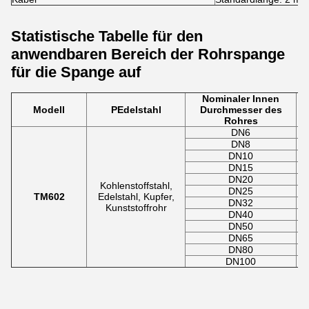
Statistische Tabelle für den
anwendbaren Bereich der Rohrspange
für die Spange auf
Nominaler Innen
Modell
P
Edelstahl
Durchmesser des
Rohres
DN6
DN8
DN10
DN15
DN20
Kohlenstoffstahl,
DN25
TM60
2
Edelstahl, Kupfer,
DN32
Kunststoffrohr
DN40
DN50
DN65
DN80
DN100