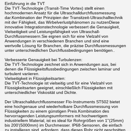
Einführung in die TVT
Die TVT-Technologie (Transit-Time Vortex) stellt einen
hochmodernen Ansatz für die Ultraschalldurchflussmessung
dar.Kombination der Prinzipien der Transitzeit-Ultraschalltechnik
mit der Fähigkeit, das Wirbelverlustphänomen zu nutzenDiese
innovative Integrationstechnologie verbessert die Genauigkeit,
Vielseitigkeit und Leistungsfähigkeit von Ultraschall-
Durchflussmessern.Sie eignen sich für eine Vielzahl von
Anwendungen in verschiedenen Branchen und sind eine
wertvolle Lösung für Branchen, die präzise Durchflussmessungen
unter unterschiedlichen Durchflussbedingungen benötigen..
Verbesserte Genauigkeit bei Turbulenzen:
Die TVT-Technologie zeichnet sich in Anwendungen aus, bei
denen die Flüssigkeitsflussbedingungen zwischen laminar und
turbulent variieren.
Vielseitigkeit in Flüssigkeitsarten:
Die TVT-Technologie ist vielseitig und für eine Vielzahl von
Flüssigkeitsarten geeignet, einschließlich Flüssigkeiten mit
unterschiedlicher Viskosität und Dichte.
Der Ultraschalldurchflussmesser Flo-Instruments ST502 bietet
eine hochgenaue und wiederholbare Durchflussmessung von
Flüssigkeiten zu einem günstigen Preis.Kombination des
hervorragenden Leistungsumformers mit hochwertigem
industriellem Material, ist es ideal für Rohrgrößen von 1''(25mm)
bis 200'(5000mm) im Durchmesser. IP68-Sensoren, die einfach
zu installieren sind, erfordern, dass dieses Rohr nicht geschnitten