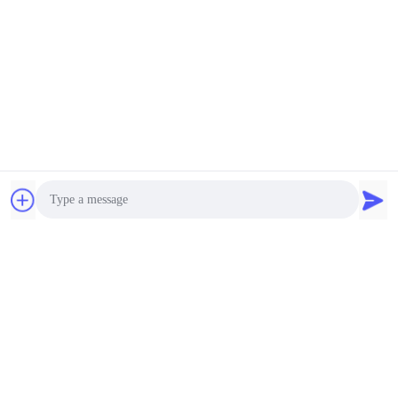
Photo
Video Call
Audio Call