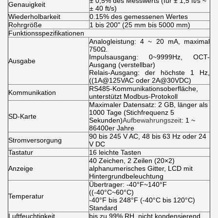
± 0,5% des Messwerts (für ± 1,5 ft/s ~
Genauigkeit
± 40 ft/s)
Wiederholbarkeit
0.15% des gemessenen Wertes
Rohrgröße
1 bis 200" (25 mm bis 5000 mm)
Funktionsspezifikationen
Analogleistung: 4 ~ 20 mA, maximal
750Ω.
Impulsausgang: 0~9999Hz, OCT-
Ausgabe
Ausgang (verstellbar)
Relais-Ausgang: der höchste 1 Hz,
((1A@125VAC oder 2A@30VDC)
RS485-Kommunikationsoberfläche,
Kommunikation
unterstützt Modbus-Protokoll
Maximaler Datensatz: 2 GB, länger als
1000 Tage (Stichfrequenz 5
SD-Karte
Sekunden)
Aufbewahrungszeit
: 1 ~
86400er Jahre
90 bis 245 V AC, 48 bis 63 Hz oder 24
Stromversorgung
V DC
Tastatur
16 leichte Tasten
40 Zeichen, 2 Zeilen (20×2)
Anzeige
alphanumerisches Gitter, LCD mit
Hintergrundbeleuchtung
Übertrager: -40°F~140°F
((-40°C~60°C)
Temperatur
-40°F bis 248°F (-40°C bis 120°C)
Standard
Luftfeuchtigkeit
bis zu 99% RH, nicht kondensierend