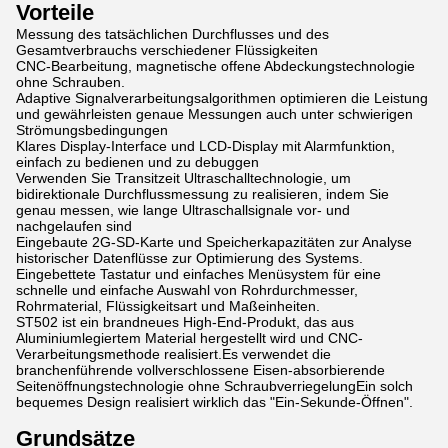
Vorteile
Messung des tatsächlichen Durchflusses und des
Gesamtverbrauchs verschiedener Flüssigkeiten
CNC-Bearbeitung, magnetische offene Abdeckungstechnologie
ohne Schrauben.
Adaptive Signalverarbeitungsalgorithmen optimieren die Leistung
und gewährleisten genaue Messungen auch unter schwierigen
Strömungsbedingungen
Klares Display-Interface und LCD-Display mit Alarmfunktion,
einfach zu bedienen und zu debuggen
Verwenden Sie Transitzeit Ultraschalltechnologie, um
bidirektionale Durchflussmessung zu realisieren, indem Sie
genau messen, wie lange Ultraschallsignale vor- und
nachgelaufen sind
Eingebaute 2G-SD-Karte und Speicherkapazitäten zur Analyse
historischer Datenflüsse zur Optimierung des Systems.
Eingebettete Tastatur und einfaches Menüsystem für eine
schnelle und einfache Auswahl von Rohrdurchmesser,
Rohrmaterial, Flüssigkeitsart und Maßeinheiten.
ST502 ist ein brandneues High-End-Produkt, das aus
Aluminiumlegiertem Material hergestellt wird und CNC-
Verarbeitungsmethode realisiert.Es verwendet die
branchenführende vollverschlossene Eisen-absorbierende
Seitenöffnungstechnologie ohne SchraubverriegelungEin solch
bequemes Design realisiert wirklich das "Ein-Sekunde-Öffnen".
Grundsätze