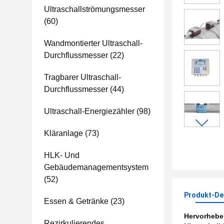
Ultraschallströmungsmesser
(60)
Wandmontierter Ultraschall-
Durchflussmesser
(22)
Tragbarer Ultraschall-
Durchflussmesser
(44)
Ultraschall-Energiezähler
(98)
Kläranlage
(73)
HLK- Und
Gebäudemanagementsystem
(52)
Produkt-Det
Essen & Getränke
(23)
Hervorheb
Rezirkulierendes