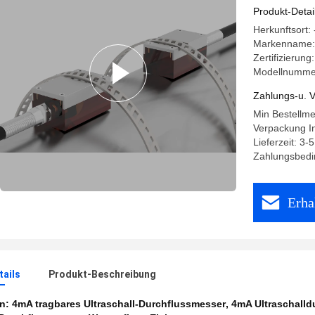
Produkt-Detai
Herkunftsort:
Markenname: 
Zertifizierun
Modellnumme
Zahlungs-u. V
Min Bestellm
Verpackung I
Lieferzeit: 3-
Zahlungsbedi
Erha
ails
Produkt-Beschreibung
en:
4mA tragbares Ultraschall-Durchflussmesser
,
4mA Ultraschalld