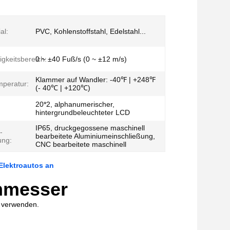
al:
PVC, Kohlenstoffstahl, Edelstahl...
gkeitsbereich:
0 ~ ±40 Fuß/s (0 ~ ±12 m/s)
Klammer auf Wandler: -40℉ | +248℉
mperatur:
(- 40℃ | +120℃)
20*2, alphanumerischer,
hintergrundbeleuchteter LCD
IP65, druckgegossene maschinell
-
bearbeitete Aluminiumeinschließung,
ung:
CNC bearbeitete maschinell
Elektroautos an
ommesser
g verwenden.