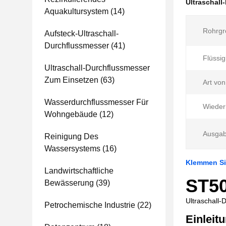
Ultraschall
Aquakultursystem
(14)
Rohrgr
Aufsteck-Ultraschall-
Durchflussmesser
(41)
Flüssig
Ultraschall-Durchflussmesser
Zum Einsetzen
(63)
Art vo
Wasserdurchflussmesser Für
Wiederh
Wohngebäude
(12)
Ausgab
Reinigung Des
Wassersystems
(16)
Klemmen Si
Landwirtschaftliche
ST50
Bewässerung
(39)
Ultraschall
Petrochemische Industrie
(22)
Einleit