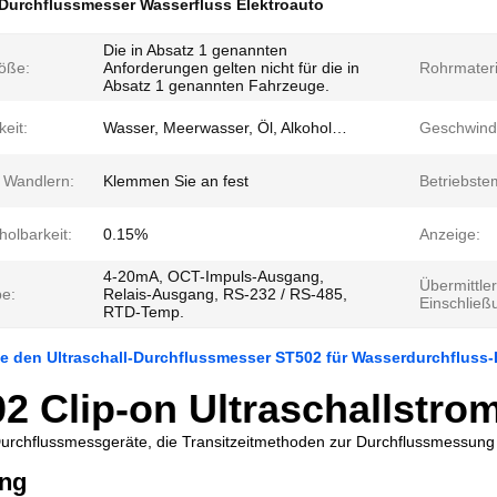
-Durchflussmesser Wasserfluss Elektroauto
Die in Absatz 1 genannten
öße:
Anforderungen gelten nicht für die in
Rohrmateri
Absatz 1 genannten Fahrzeuge.
keit:
Wasser, Meerwasser, Öl, Alkohol…
Geschwindi
n Wandlern:
Klemmen Sie an fest
Betriebste
olbarkeit:
0.15%
Anzeige:
4-20mA, OCT-Impuls-Ausgang,
Übermittler
e:
Relais-Ausgang, RS-232 / RS-485,
Einschließ
RTD-Temp.
e den Ultraschall-Durchflussmesser ST502 für Wasserdurchfluss-
2 Clip-on Ultraschallstr
-Durchflussmessgeräte, die Transitzeitmethoden zur Durchflussmessun
ung