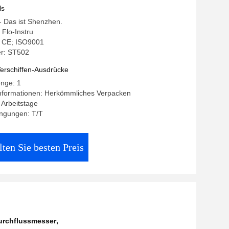
ls
 - Das ist Shenzhen.
Flo-Instru
g: CE; ISO9001
r: ST502
erschiffen-Ausdrücke
enge: 1
nformationen: Herkömmliches Verpacken
5 Arbeitstage
ngungen: T/T
lten Sie besten Preis
urchflussmesser
,