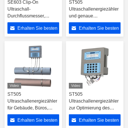
SE603 Clip-On
ST505
Ultraschall-
Ultraschallenergiezähler
Durchflussmesser,
und genaue
berührungsloser
Wärmeverbrauchsmessung
Erhalten Sie besten
Erhalten Sie besten
Ultraschall-
zur Energieeinsparung
Durchflussmesser mit
und Kostensenkung in
Preis
Preis
keinen beweglichen
Gebäuden
Teilen, der eine lange
Lebensdauer und
Durchflussmessung
gewährleistet
Video
Video
ST505
ST505
Ultraschallenergiezähler
Ultraschallenergiezähler
für Gebäude, Büros,
zur Optimierung des
Museen, Krankenhäuser,
Energieverbrauchs in
Erhalten Sie besten
Erhalten Sie besten
Schulen und U-Bahnen
Heiz- und Kühlsystemen