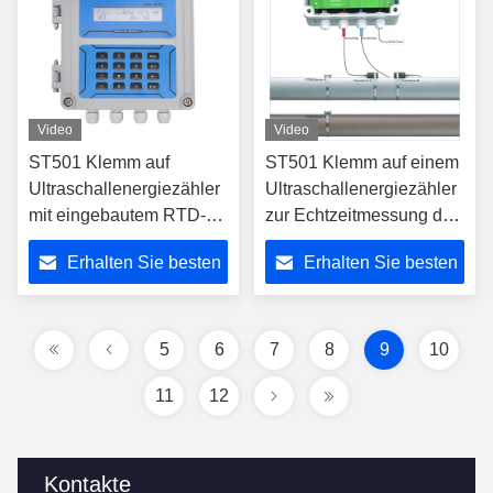
Video
Video
ST501 Klemm auf
ST501 Klemm auf einem
Ultraschallenergiezähler
Ultraschallenergiezähler
mit eingebautem RTD-
zur Echtzeitmessung des
Modul für die
Wärmeverbrauchs in
Erhalten Sie besten
Erhalten Sie besten
Energieverbrauchsverfolgung
Flüssigkeitsheiz- und
in HVAC- und
Kühlsystemen
Preis
Preis
Industrieanlagen
5
6
7
8
9
10
11
12
Kontakte