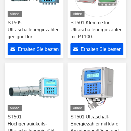
Video
Video
ST505
ST501 Klemme für
Ultraschallenergiezähler
Ultraschallenergiezähler
geeignet für
mit PT100-
Gebäudeanwendungen
Temperatursensor für
Erhalten Sie besten
Erhalten Sie besten
Krankenhäuser Museen
präzise
Schulen und U-Bahnen
Wärmeenergiemessungen
Preis
Preis
zur genauen Messung
in Flüssigsystemen
des Wärmeverbrauchs
Video
Video
ST501
ST501 Ultraschall-
Hochgenauigkeits-
Energiezähler mit klarer
Ultraschallenergiezähler
Anzeigeoberfläche und