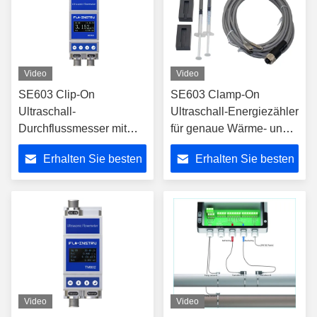
Video
Video
SE603 Clip-On
SE603 Clamp-On
Ultraschall-
Ultraschall-Energiezähler
Durchflussmesser mit
für genaue Wärme- und
großem Messbereich und
Kälteeinmessung mit
Erhalten Sie besten
Erhalten Sie besten
langer Lebensdauer
minimalem
ohne bewegliche Teile,
Installationsaufwand
Preis
Preis
die mit der Flüssigkeit in
Kontakt kommen
Video
Video