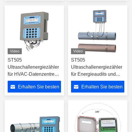
von U-Bahnen
Preis
Preis
Einkaufszentren und
Büros
Video
Video
ST505
ST505
Ultraschallenergiezähler
Ultraschallenergiezähler
für HVAC-Datenzentren
für Energieaudits und
und U-Bahn-Systeme zur
Kosteneinsparungen bei
Erhalten Sie besten
Erhalten Sie besten
Messung des
Heiz- und
Wärmeverbrauchs und
Kälteanwendungen von
Preis
Preis
zur Unterstützung der
Gewerbegebäuden
Energieaudits