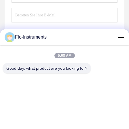
Flo-Instruments
Senden Sie
5:08 AM
Good day, what product are you looking for?
Flo-Instruments Co., Ltd
sales@flo-instruments.com
86-0755-28285391
In der Regel werden die Beförderungsmaßnahmen in
Form von Zuschüssen oder Zuschüssen durchgeführt.