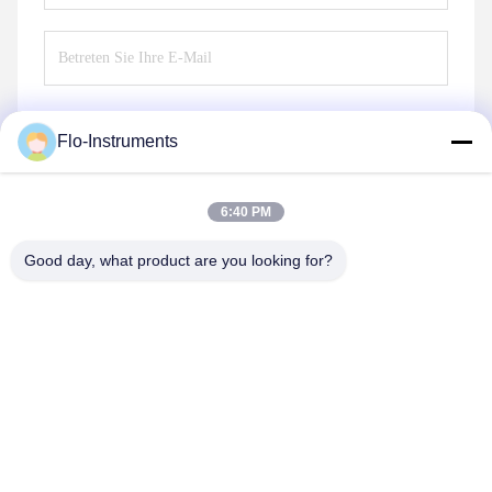
Flo-Instruments
Senden Sie
6:40 PM
Good day, what product are you looking for?
Flo-Instruments Co., Ltd
sales@flo-instruments.com
86-0755-28285391
In der Regel werden die Beförderungsmaßnahmen in
Form von Zuschüssen oder Zuschüssen durchgeführt.