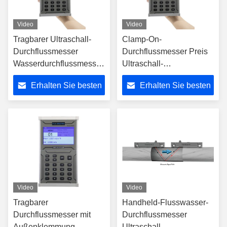
Video
Video
Tragbarer Ultraschall-
Clamp-On-
Durchflussmesser
Durchflussmesser Preis
Wasserdurchflussmesser
Ultraschall-
Digitaler
Durchflussmesser für
Erhalten Sie besten
Erhalten Sie besten
Wasserdurchflussmesser
reine Flüssigkeiten
Preis
Preis
Video
Video
Tragbarer
Handheld-Flusswasser-
Durchflussmesser mit
Durchflussmesser
Außenklemmung
Ultraschall-