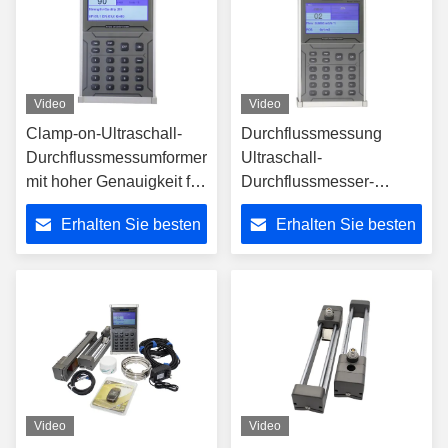
Video
Video
Clamp-on-Ultraschall-
Durchflussmessung
Durchflussmessumformer
Ultraschall-
mit hoher Genauigkeit für
Durchflussmesser-
Öl-Flüssigkeitszähler
Anwendung
Erhalten Sie besten
Erhalten Sie besten
Preis
Preis
Video
Video