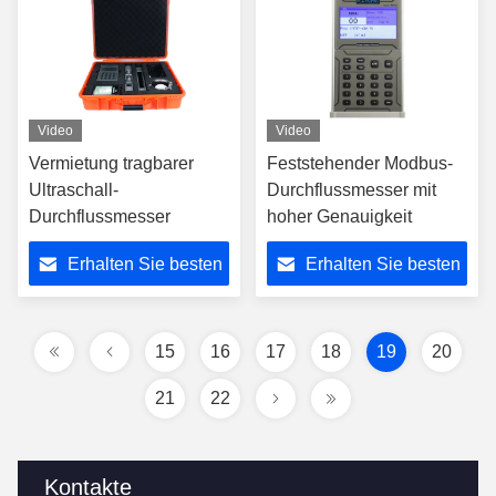
Video
Video
Vermietung tragbarer
Feststehender Modbus-
Ultraschall-
Durchflussmesser mit
Durchflussmesser
hoher Genauigkeit
Erhalten Sie besten
Erhalten Sie besten
Preis
Preis
15
16
17
18
19
20
21
22
Kontakte