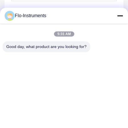
Flo-Instruments
Senden Sie
5:31 AM
Good day, what product are you looking for?
Flo-Instruments Co., Ltd
sales@flo-instruments.com
86-0755-28285391
In der Regel werden die Beförderungsmaßnahmen in
Form von Zuschüssen oder Zuschüssen durchgeführt.