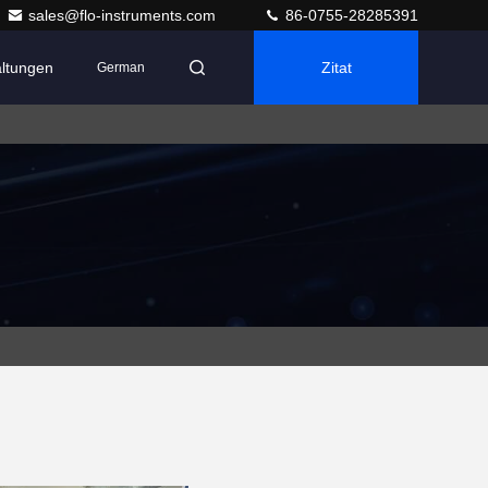
sales@flo-instruments.com
86-0755-28285391
altungen
Zitat
German